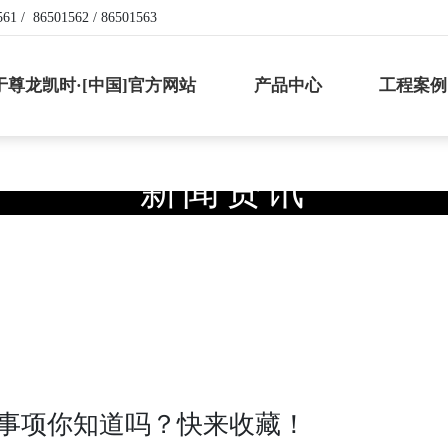
561
/
86501562
/
86501563
于尊龙凯时·[中国]官方网站
产品中心
工程案例
新
闻
资
讯
致
力
于
涂
料
、
油
墨
行
业
的
设
备
设
计
和
制
造
事项你知道吗？快来收藏！